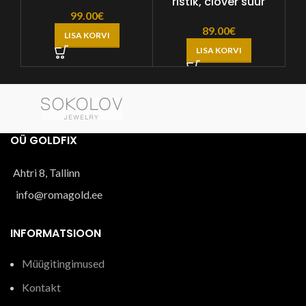
ristik, clover suur
99.00
€
89.00
€
LISA KORVI
LISA KORVI
OÜ GOLDFIX
Ahtri 8, Tallinn
info@romagold.ee
INFORMATSIOON
Müügitingimused
Kontakt