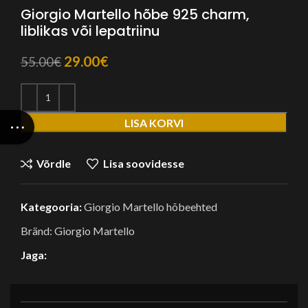
Giorgio Martello hõbe 925 charm,
liblikas või lepatriinu
Algne
Praegune
29.00
€
55.00
€
hind
hind
oli:
on:
55.00€.
29.00€.
LISA KORVI
Võrdle
Lisa soovidesse
Kategooria:
Giorgio Martello hõbeehted
Bränd:
Giorgio Martello
Jaga: