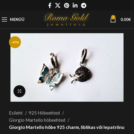
0
MENÜÜ
0.00
€
-47%
Suurenda
Esileht
925 Hõbeehted
Giorgio Martello hõbeehted
Giorgio Martello hõbe 925 charm, liblikas või lepatriinu