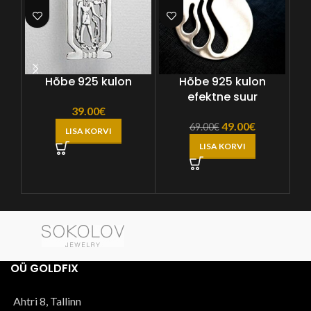
Hõbe 925 kulon
Hõbe 925 kulon
H
efektne suur
39.00
€
Algne
Praegune
49.00
€
69.00
€
LISA KORVI
hind
hind
LISA KORVI
oli:
on:
69.00€.
49.00€.
OÜ GOLDFIX
Ahtri 8, Tallinn