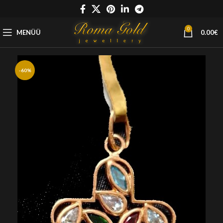
0
MENÜÜ
0.00
€
-60%