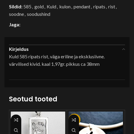
Sildid:
585
,
gold
,
Kuld
,
kulon
,
pendant
,
ripats
,
rist
,
soodne
,
soodushind
Jaga:
Kirjeldus
Kuld 585 ripats rist, väga eriline ja eksklusiivne.
värvilised kivid. kaal 1,97gr. pikkus ca 38mm
Seotud tooted
-29%
-5