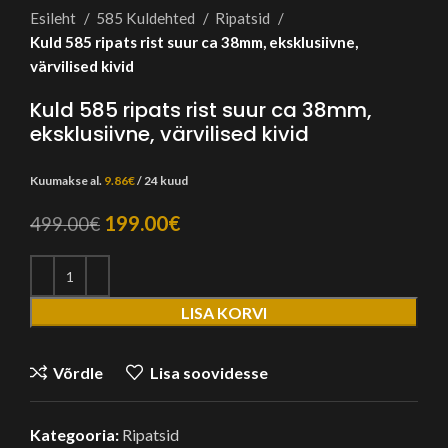
Esileht
585 Kuldehted
Ripatsid
Kuld 585 ripats rist suur ca 38mm, eksklusiivne,
värvilised kivid
Kuld 585 ripats rist suur ca 38mm,
eksklusiivne, värvilised kivid
Kuumakse al.
9.86
€
/ 24 kuud
Algne
Praegune
199.00
€
499.00
€
hind
hind
oli:
on:
499.00€.
199.00€.
LISA KORVI
Võrdle
Lisa soovidesse
Kategooria:
Ripatsid